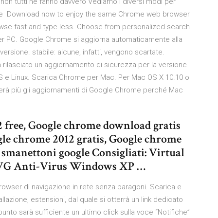
on tutti ne fanno davvero Vediamo i diversi modi per
care Download now to enjoy the same Chrome web browser
owse fast and type less. Choose from personalized search
 PC. Google Chrome si aggiorna automaticamente alla
ersione. stabile: alcune, infatti, vengono scartate.
ilasciato un aggiornamento di sicurezza per la versione
e Linux. Scarica Chrome per Mac. Per Mac OS X 10.10 o
erà più gli aggiornamenti di Google Chrome perché Mac
2 free, Google chrome download gratis
gle chrome 2012 gratis, Google chrome
 smanettoni google Consigliati: Virtual
AVG Anti-Virus Windows XP …
rowser di navigazione in rete senza paragoni. Scarica e
azione, estensioni, dal quale si otterrà un link dedicato
unto sarà sufficiente un ultimo click sulla voce “Notifiche”