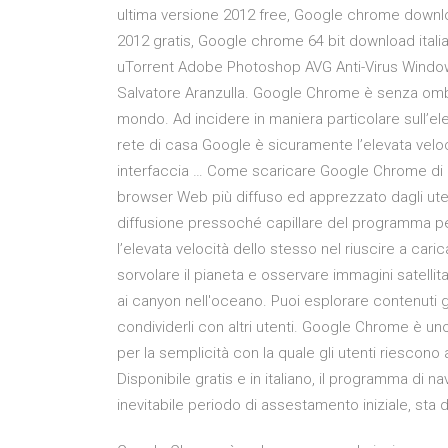
ultima versione 2012 free, Google chrome downlo
2012 gratis, Google chrome 64 bit download italia
uTorrent Adobe Photoshop AVG Anti-Virus Window
Salvatore Aranzulla. Google Chrome è senza ombra
mondo. Ad incidere in maniera particolare sull’e
rete di casa Google è sicuramente l’elevata veloc
interfaccia … Come scaricare Google Chrome di S
browser Web più diffuso ed apprezzato dagli utent
diffusione pressoché capillare del programma per
l’elevata velocità dello stesso nel riuscire a c
sorvolare il pianeta e osservare immagini satellitar
ai canyon nell'oceano. Puoi esplorare contenuti ge
condividerli con altri utenti. Google Chrome è uno
per la semplicità con la quale gli utenti riescono 
Disponibile gratis e in italiano, il programma di 
inevitabile periodo di assestamento iniziale, st