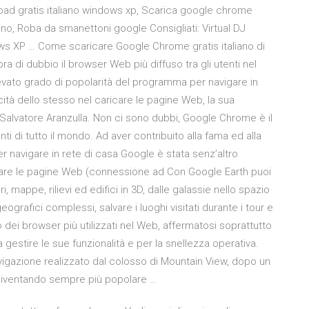
ad gratis italiano windows xp, Scarica google chrome
no, Roba da smanettoni google Consigliati: Virtual DJ
s XP … Come scaricare Google Chrome gratis italiano di
 di dubbio il browser Web più diffuso tra gli utenti nel
levato grado di popolarità del programma per navigare in
ità dello stesso nel caricare le pagine Web, la sua
alvatore Aranzulla. Non ci sono dubbi, Google Chrome è il
i di tutto il mondo. Ad aver contribuito alla fama ed alla
 navigare in rete di casa Google è stata senz’altro
aricare le pagine Web (connessione ad Con Google Earth puoi
i, mappe, rilievi ed edifici in 3D, dalle galassie nello spazio
ografici complessi, salvare i luoghi visitati durante i tour e
 dei browser più utilizzati nel Web, affermatosi soprattutto
a gestire le sue funzionalità e per la snellezza operativa.
navigazione realizzato dal colosso di Mountain View, dopo un
a diventando sempre più popolare …