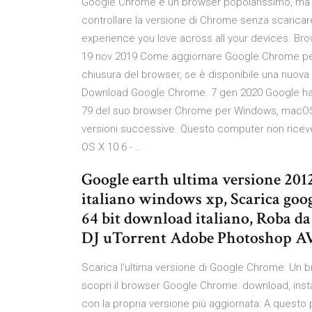
Google Chrome è un browser popolarissimo, ma n
controllare la versione di Chrome senza scari
experience you love across all your devices. Br
19 nov 2019 Come aggiornare Google Chrome per
chiusura del browser, se è disponibile una nuova v
Download Google Chrome. 7 gen 2020 Google ha r
79 del suo browser Chrome per Windows, macOS 
versioni successive. Questo computer non ricev
OS X 10.6 - …
Google earth ultima versione 201
italiano windows xp, Scarica goo
64 bit download italiano, Roba da
DJ uTorrent Adobe Photoshop 
Scarica l'ultima versione di Google Chrome: Un b
scopri il browser Google Chrome: download, install
con la propria versione più aggiornata: A questo p