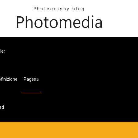
ler
finizione
Pages
ked