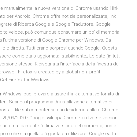
are manualmente la nuova versione di Chrome usando i link
to per Android, Chrome offre notizie personalizzate, link
 integrate di Ricerca Google e Google Traduttore. Google
. Molto veloce, può comunque consumare un po' di memoria
a l'ultima versione di Google Chrome per Windows. Da
ile e diretta. Tutti erano sorpresi quando Google. Questa
essere completa o aggiornata. stabilmente;; Le date (in tutti
a versione stessa. Ridisegnata l'interfaccia della finestra dei
owser. Firefox is created by a global non- profit
. Get Firefox for Windows,
Windows, puoi provare a usare il link alternativo fornito di
.. Scarica il programma di installazione alternativo di
ta il file sul computer su cui desideri installare Chrome.
er … 20/04/2020 · Google sviluppa Chrome in diverse versioni
are automaticamente l'ultima versione del momento, non è
o o che sia quella più giusta da utilizzare. Google earth