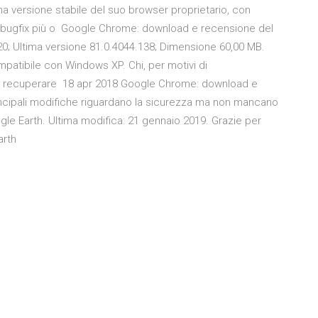
ima versione stabile del suo browser proprietario, con
iti bugfix più o Google Chrome: download e recensione del
020; Ultima versione 81.0.4044.138; Dimensione 60,00 MB.
patibile con Windows XP. Chi, per motivi di
di recuperare 18 apr 2018 Google Chrome: download e
principali modifiche riguardano la sicurezza ma non mancano
gle Earth. Ultima modifica: 21 gennaio 2019. Grazie per
arth