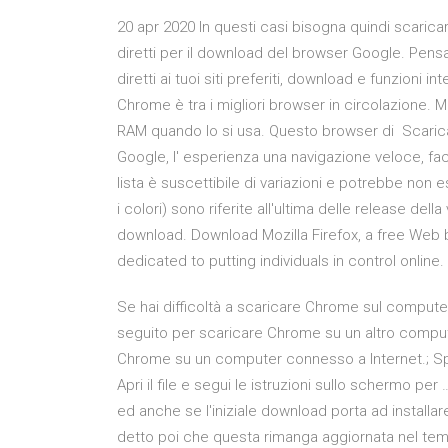
20 apr 2020 In questi casi bisogna quindi scaric
diretti per il download del browser Google. Pensa
diretti ai tuoi siti preferiti, download e funzioni
Chrome è tra i migliori browser in circolazione
RAM quando lo si usa. Questo browser di Scaric
Google, l' esperienza una navigazione veloce, fac
lista è suscettibile di variazioni e potrebbe non 
i colori) sono riferite all'ultima delle release dell
download. Download Mozilla Firefox, a free Web br
dedicated to putting individuals in control online
Se hai difficoltà a scaricare Chrome sul computer 
seguito per scaricare Chrome su un altro computer
Chrome su un computer connesso a Internet.; Spos
Apri il file e segui le istruzioni sullo schermo p
ed anche se l'iniziale download porta ad install
detto poi che questa rimanga aggiornata nel temp